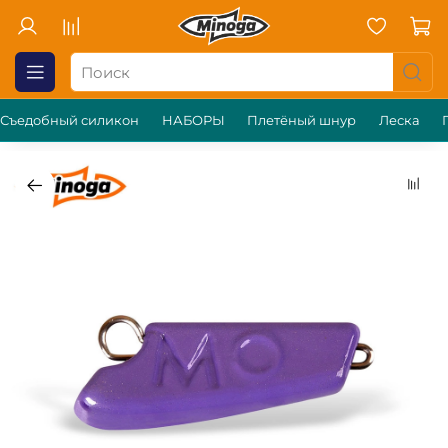
Съедобный силикон
НАБОРЫ
Плетёный шнур
Леска