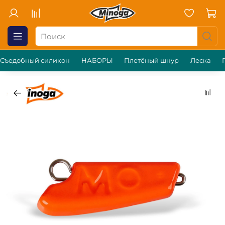
Съедобный силикон
НАБОРЫ
Плетёный шнур
Леска