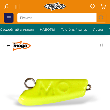
Съедобный силикон
НАБОРЫ
Плетёный шнур
Леска