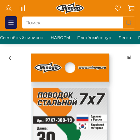
Съедобный силикон
НАБОРЫ
Плетёный шнур
Леска