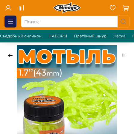
Съедобный силикон
НАБОРЫ
Плетёный шнур
Леска