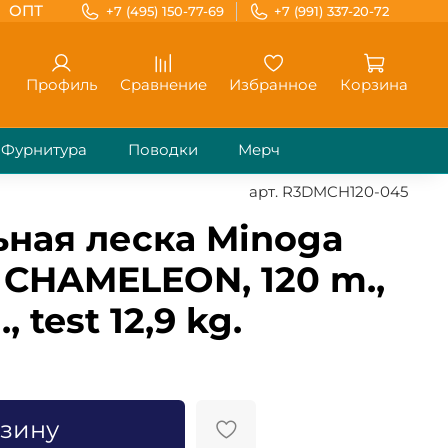
ОПТ
+7 (495) 150-77-69
+7 (991) 337-20-72
Профиль
Сравнение
Избранное
Корзина
Фурнитура
Поводки
Мерч
арт.
R3DMCH120-045
ная леска Minoga
 CHAMELEON, 120 m.,
 test 12,9 kg.
рзину