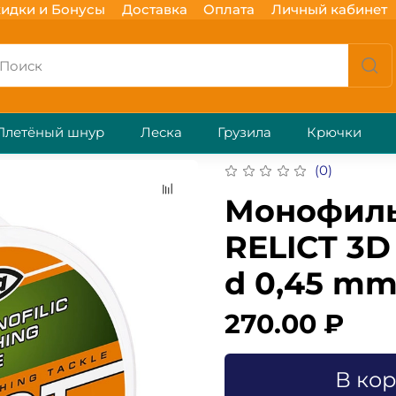
идки и Бонусы
Доставка
Оплата
Личный кабинет
Плетёный шнур
Леска
Грузила
Крючки
(0)
Монофиль
RELICT 3D
d 0,45 mm.,
270.00 ₽
В ко