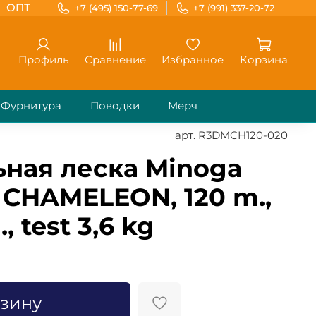
ОПТ
+7 (495) 150-77-69
+7 (991) 337-20-72
Профиль
Сравнение
Избранное
Корзина
Фурнитура
Поводки
Мерч
арт.
R3DMCH120-020
ная леска Minoga
 CHAMELEON, 120 m.,
, test 3,6 kg
рзину