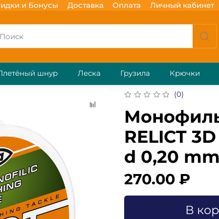
идки и Бонусы
Доставка
Оплата
Личный кабинет
Плетёный шнур
Леска
Грузила
Крючки
(0)
Монофиль
RELICT 3D
d 0,20 mm.
270.00 ₽
В ко