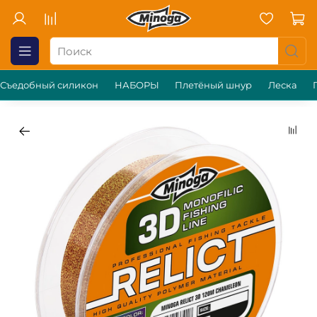
Съедобный силикон
НАБОРЫ
Плетёный шнур
Леска