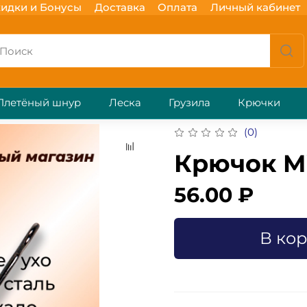
идки и Бонусы
Доставка
Оплата
Личный кабинет
Плетёный шнур
Леска
Грузила
Крючки
(0)
Крючок Mi
56.00 ₽
В ко