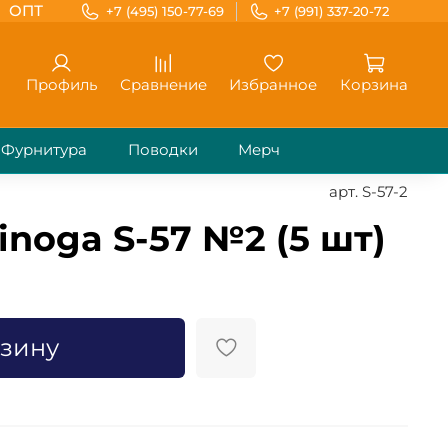
ОПТ
+7 (495) 150-77-69
+7 (991) 337-20-72
Профиль
Сравнение
Избранное
Корзина
Фурнитура
Поводки
Мерч
арт.
S-57-2
noga S-57 №2 (5 шт)
рзину