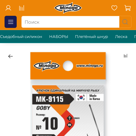
Съедобный силикон
НАБОРЫ
Плетёный шнур
Леска