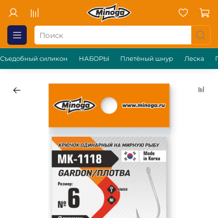
Съедобный силикон
НАБОРЫ
Плетёный шнур
Леска