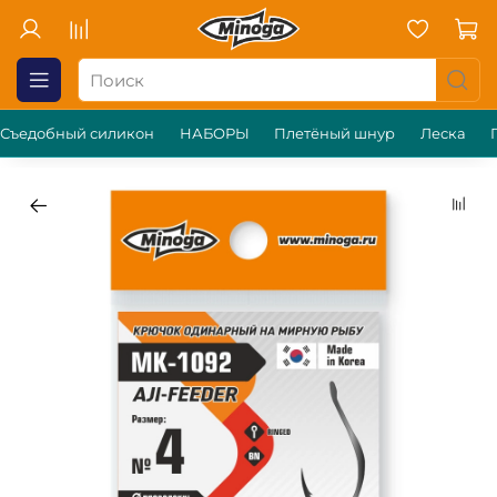
Съедобный силикон
НАБОРЫ
Плетёный шнур
Леска