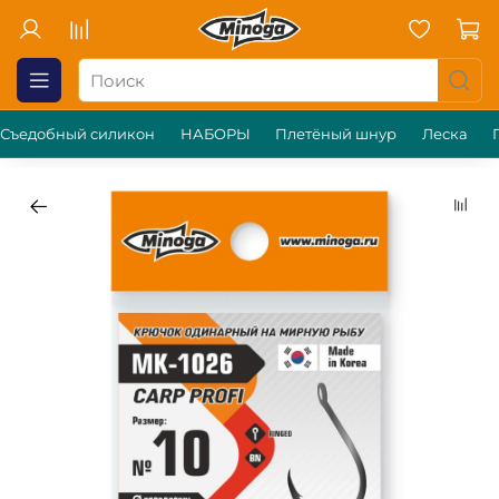
Съедобный силикон
НАБОРЫ
Плетёный шнур
Леска