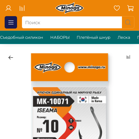
Съедобный силикон
НАБОРЫ
Плетёный шнур
Леска