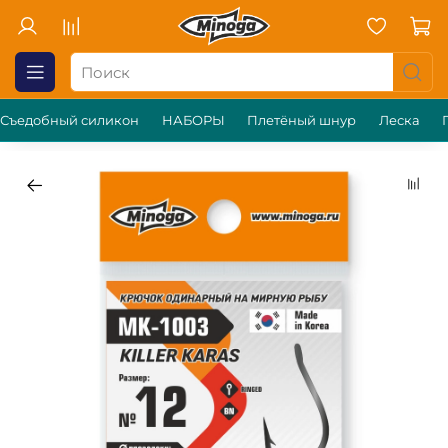
Съедобный силикон
НАБОРЫ
Плетёный шнур
Леска