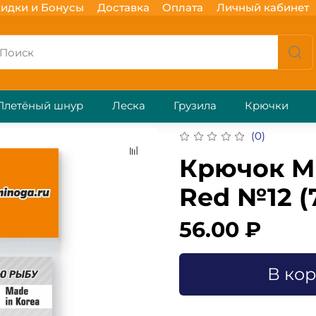
идки и Бонусы
Доставка
Оплата
Личный кабинет
Плетёный шнур
Леска
Грузила
Крючки
(0)
Крючок M
Red №12 (
56.00 ₽
В ко