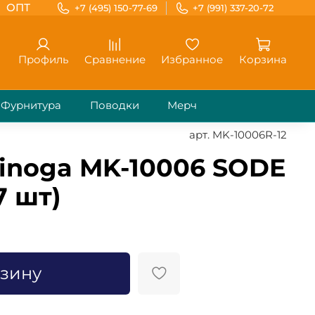
ОПТ
+7 (495) 150-77-69
+7 (991) 337-20-72
Профиль
Сравнение
Избранное
Корзина
Фурнитура
Поводки
Мерч
арт.
MK-10006R-12
inoga MK-10006 SODE
7 шт)
рзину