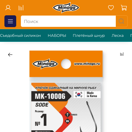
Съедобный силикон
НАБОРЫ
Плетёный шнур
Леска