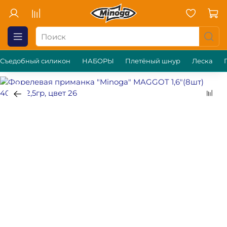
Съедобный силикон
НАБОРЫ
Плетёный шнур
Леска