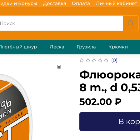
идки и Бонусы
Доставка
Оплата
Личный кабинет
Плетёный шнур
Леска
Грузила
Крючки
(0)
Флюорока
8 m., d 0,5
502.00 ₽
В ко