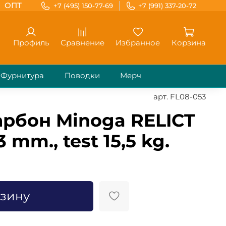
ОПТ
+7 (495) 150-77-69
+7 (991) 337-20-72
Профиль
Сравнение
Избранное
Корзина
Фурнитура
Поводки
Мерч
арт.
FL08-053
рбон Minoga RELICT
3 mm., test 15,5 kg.
рзину