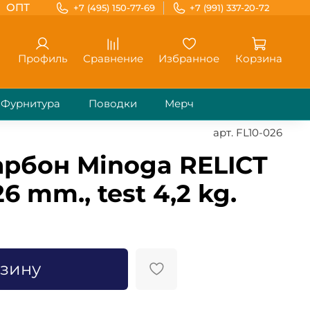
ОПТ
+7 (495) 150-77-69
+7 (991) 337-20-72
Профиль
Сравнение
Избранное
Корзина
Фурнитура
Поводки
Мерч
арт.
FL10-026
рбон Minoga RELICT
26 mm., test 4,2 kg.
рзину