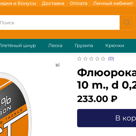
идки и Бонусы
Доставка
Оплата
Личный кабинет
Плетёный шнур
Леска
Грузила
Крючки
(0)
Флюорока
10 m., d 0,
233.00 ₽
В ко