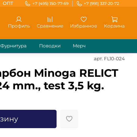
ОПТ
+7 (495) 150-77-69
+7 (991) 337-20-72
Профиль
Сравнение
Избранное
Корзина
Фурнитура
Поводки
Мерч
арт.
FL10-024
рбон Minoga RELICT
24 mm., test 3,5 kg.
рзину