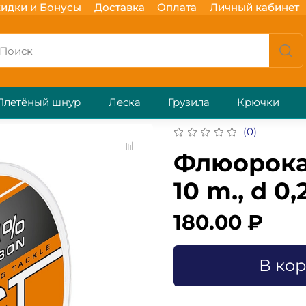
идки и Бонусы
Доставка
Оплата
Личный кабинет
Плетёный шнур
Леска
Грузила
Крючки
(0)
Флюорока
10 m., d 0,
180.00 ₽
В ко