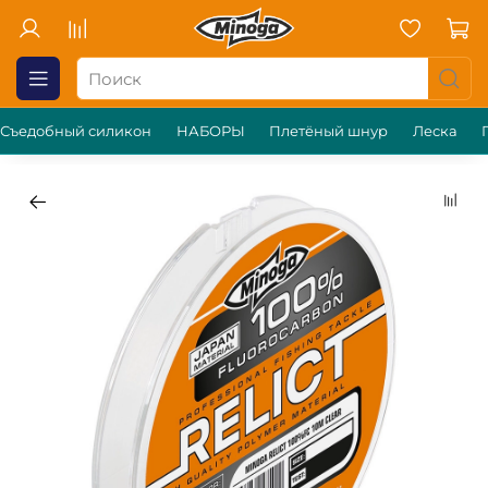
Съедобный силикон
НАБОРЫ
Плетёный шнур
Леска