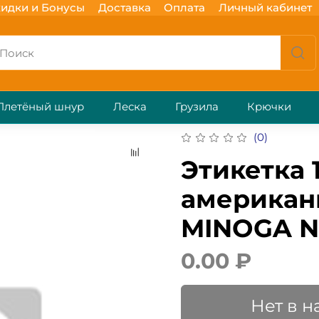
идки и Бонусы
Доставка
Оплата
Личный кабинет
Плетёный шнур
Леска
Грузила
Крючки
(0)
Этикетка 
американ
MINOGA №1
0.00 ₽
Нет в 