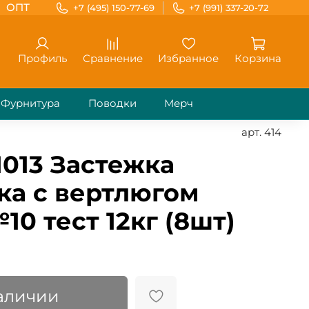
ОПТ
+7 (495) 150-77-69
+7 (991) 337-20-72
Профиль
Сравнение
Избранное
Корзина
Фурнитура
Поводки
Мерч
арт.
414
1013 Застежка
ка с вертлюгом
0 тест 12кг (8шт)
наличии