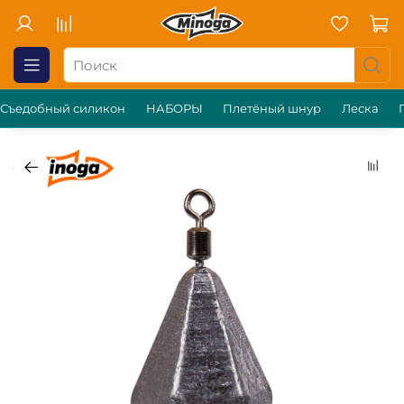
Съедобный силикон
НАБОРЫ
Плетёный шнур
Леска