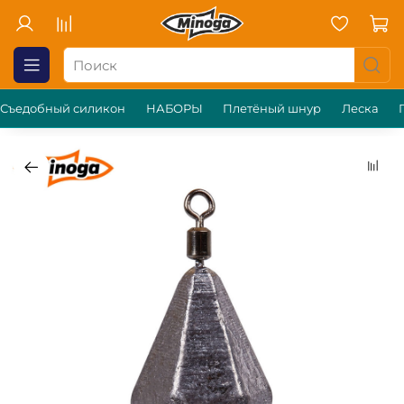
Съедобный силикон
НАБОРЫ
Плетёный шнур
Леска