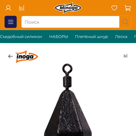
Съедобный силикон
НАБОРЫ
Плетёный шнур
Леска