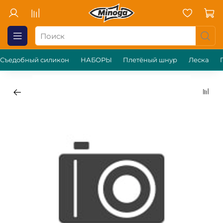
Съедобный силикон
НАБОРЫ
Плетёный шнур
Леска