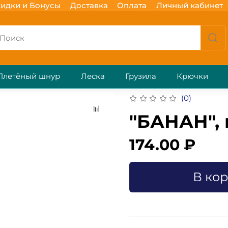
идки и Бонусы
Доставка
Оплата
Личный кабинет
Плетёный шнур
Леска
Грузила
Крючки
(0)
"БАНАН", ц
174.00 ₽
В ко