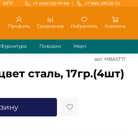
ОПТ
+7 (495) 150-77-69
+7 (991) 337-20-72
Профиль
Сравнение
Избранное
Корзина
Фурнитура
Поводки
Мерч
арт.
MBAST17
вет сталь, 17гр.(4шт)
рзину