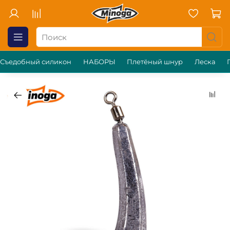
Съедобный силикон
НАБОРЫ
Плетёный шнур
Леска