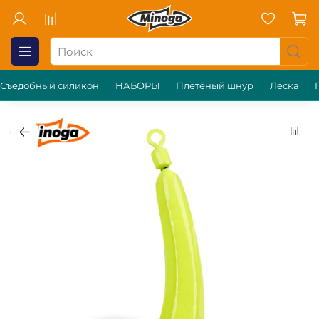
Съедобный силикон
НАБОРЫ
Плетёный шнур
Леска