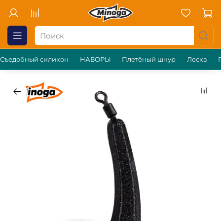
Съедобный силикон
НАБОРЫ
Плетёный шнур
Леска