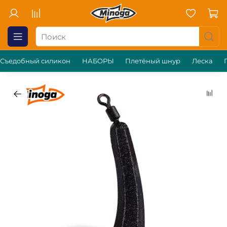
Съедобный силикон
НАБОРЫ
Плетёный шнур
Леска