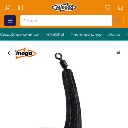
Съедобный силикон
НАБОРЫ
Плетёный шнур
Леска