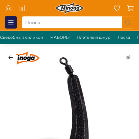
Съедобный силикон
НАБОРЫ
Плетёный шнур
Леска