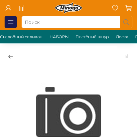
Съедобный силикон
НАБОРЫ
Плетёный шнур
Леска