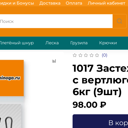
идки и Бонусы
Доставка
Оплата
Личный кабинет
Плетёный шнур
Леска
Грузила
Крючки
(0)
1017 Заст
с вертлю
6кг (9шт)
98.00 ₽
В ко