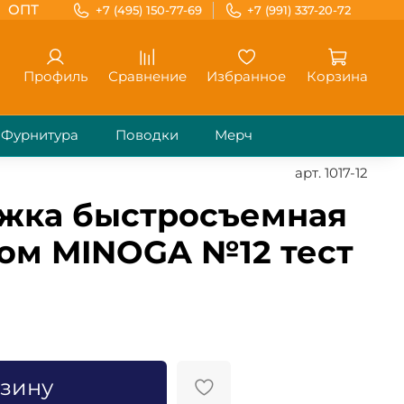
ОПТ
+7 (495) 150-77-69
+7 (991) 337-20-72
Профиль
Сравнение
Избранное
Корзина
Фурнитура
Поводки
Мерч
арт.
1017-12
ежка быстросъемная
гом MINOGA №12 тест
рзину