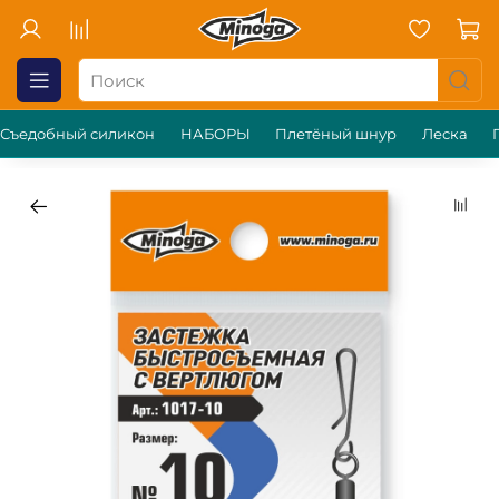
Съедобный силикон
НАБОРЫ
Плетёный шнур
Леска