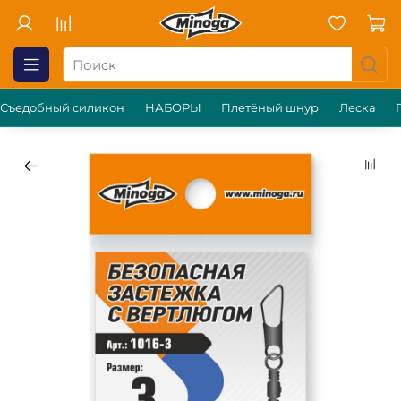
Съедобный силикон
НАБОРЫ
Плетёный шнур
Леска