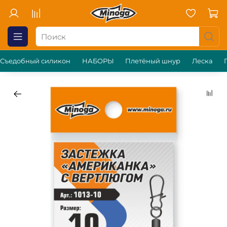
Съедобный силикон
НАБОРЫ
Плетёный шнур
Леска